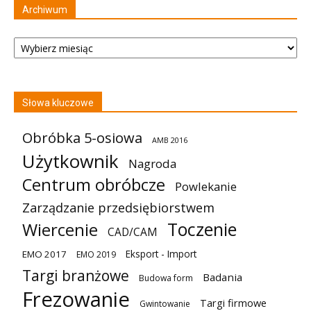
Archiwum
Archiwum
Słowa kluczowe
Obróbka 5-osiowa
AMB 2016
Użytkownik
Nagroda
Centrum obróbcze
Powlekanie
Zarządzanie przedsiębiorstwem
Toczenie
Wiercenie
CAD/CAM
Eksport - Import
EMO 2017
EMO 2019
Targi branżowe
Badania
Budowa form
Frezowanie
Targi firmowe
Gwintowanie