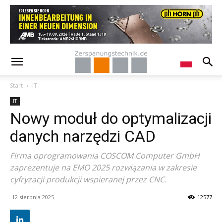
Start
IT
IT
Nowy moduł do optymalizacji
danych narzędzi CAD
Firma oprogramowania COSCOM Computer GmbH
zaprezentuje na EMO 2025 rozwiązania w zakresie
cyfryzacji produkcji wspieranej przez CNC.
12 sierpnia 2025
12577