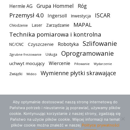
Grupa Hommel
Róg
Hermle AG
Przemysł 4.0
ISCAR
Ingersoll
Inwestycja
MAPAL
Laser
Zarządzanie
Chłodzenie
Technika pomiarowa i kontrolna
Szlifowanie
Robotyka
Czyszczenie
NC/CNC
Oprogramowanie
Usługa
Zgrubne frezowanie
Wiercenie
uchwyt mocujący
Piłowanie
Wydarzenie
Wymienne płytki skrawające
Związki
Wideo
Aby optymalnie dostosować naszą stronę internetową do
Państwa potrzeb i nieustannie ją poprawiać, używamy plików
cookie. Kontynuując korzystanie z naszej strony, zgadzają się
Państwo na użycie plików cookie. Więcej informacji na temat
plików cookie można znaleźć w naszej
Polityce prywatności
Ogólne warunki umowy
Ochrona danych
Kontakt