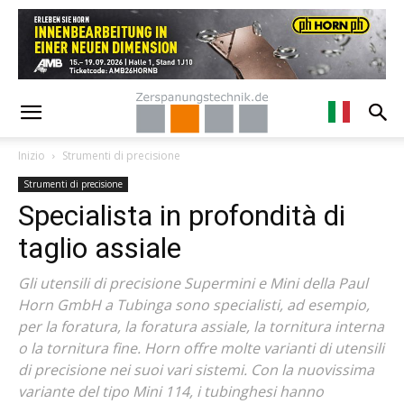
Inizio
Strumenti di precisione
Strumenti di precisione
Specialista in profondità di
taglio assiale
Gli utensili di precisione Supermini e Mini della Paul
Horn GmbH a Tubinga sono specialisti, ad esempio,
per la foratura, la foratura assiale, la tornitura interna
o la tornitura fine. Horn offre molte varianti di utensili
di precisione nei suoi vari sistemi. Con la nuovissima
variante del tipo Mini 114, i tubinghesi hanno