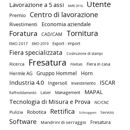
Utente
Lavorazione a 5 assi
AMB 2016
Centro di lavorazione
Premio
Economia aziendale
Rivestimenti
Tornitura
Foratura
CAD/CAM
Export - Import
EMO 2017
EMO 2019
Fiera specializzata
Costruzione di stampi
Fresatura
Ricerca
Fiera in casa
Filettati
Gruppo Hommel
Horn
Hermle AG
Industria 4.0
ISCAR
Ingersoll
Investimento
MAPAL
Laser
Management
Raffreddamento
Tecnologia di Misura e Prova
NC/CNC
Rettifica
Robotica
Pulizia
Servizio
Schruppen
Software
Fresatura
Mandrini di serraggio