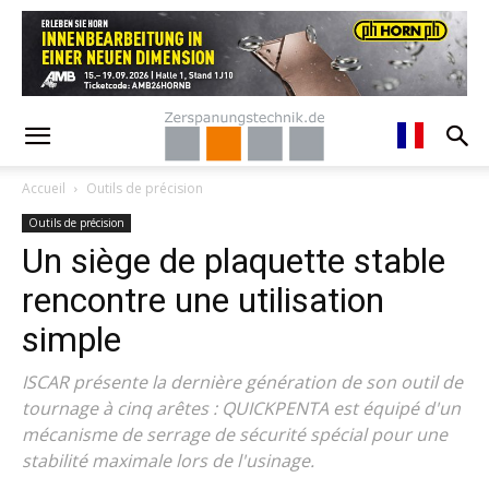
Accueil
Outils de précision
Outils de précision
Un siège de plaquette stable
rencontre une utilisation
simple
ISCAR présente la dernière génération de son outil de
tournage à cinq arêtes : QUICKPENTA est équipé d'un
mécanisme de serrage de sécurité spécial pour une
stabilité maximale lors de l'usinage.