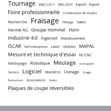
Tournage
Export - Import
EMO 2017
EMO 2019
Foire professionnelle
Construction de moules
Fraisage
Recherche
Salon
Filetage
Groupe Hommel
Horn
Hermle AG
Industrie 4.0
Ingersoll
Investissement
ISCAR
MAPAL
Laser
Gestion
Refroidissement
Mesure et technique d'essai
NC/CNC
Meulage
Robotique
Nettoyage
Schruppen
Logiciel
Usinage
Mandrin
Service
Sciage
Associations
Vidéo
Événement
Plaques de coupe réversibles