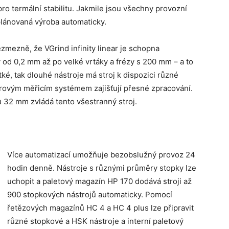
o termální stabilitu. Jakmile jsou všechny provozní
lánovaná výroba automaticky.
mezně, že VGrind infinity linear je schopna
od 0,2 mm až po velké vrtáky a frézy s 200 mm – a to
ké, tak dlouhé nástroje má stroj k dispozici různé
erovým měřicím systémem zajišťují přesné zpracování.
 32 mm zvládá tento všestranný stroj.
Více automatizací umožňuje bezobslužný provoz 24
hodin denně. Nástroje s různými průměry stopky lze
uchopit a paletový magazín HP 170 dodává stroji až
900 stopkových nástrojů automaticky. Pomocí
řetězových magazínů HC 4 a HC 4 plus lze připravit
různé stopkové a HSK nástroje a interní paletový