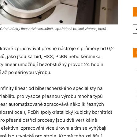
Ar
rind infinity linear dvě vertikálně uspořádané brusné vřetena, která
ektivně zpracovávat přesné nástroje s průměry od 0,2
ů, jako jsou karbid, HSS, PcBN nebo keramika.
nity linear umožňují bezobslužný provoz 24 hodin
í až po sériovou výrobu.
finity linear od biberacherského specialisty na
ariabilitu pro vysoce přesnou výrobu mnoha typů
 linear automatizovaně zpracovává několik řezných
lostní ocel), PcBN (polykristalický kubický bornitrid)
o přesné ostřící procesy jsou dvě vertikálně
fektivní zpracování více úrovní a tím se vyhýbají
é jsou typické pro stroje. Kromě toho zajišťují