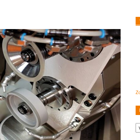
Zo
Ka