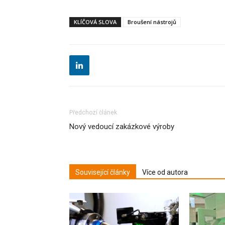
KLÍČOVÁ SLOVA
Broušení nástrojů
Předchozí článek
Nový vedoucí zakázkové výroby
Související články
Více od autora