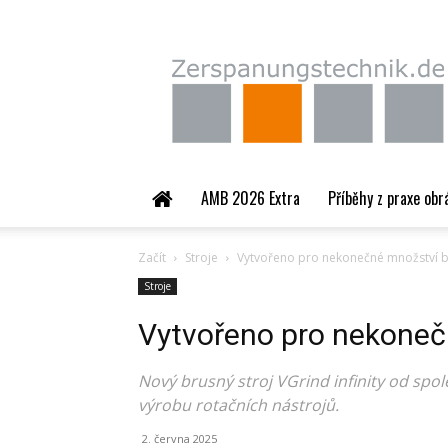
Zerspanungstechnik.
AMB 2026 Extra
Příběhy z praxe obr
Začít
Stroje
Vytvořeno pro nekonečné množství 
Stroje
Vytvořeno pro nekoneč
Nový brusný stroj VGrind infinity od spole
výrobu rotačních nástrojů.
2. června 2025