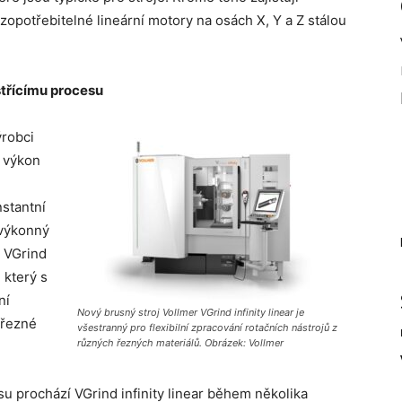
potřebitelné lineární motory na osách X, Y a Z stálou
střícímu procesu
robci
k výkon
nstantní
 výkonný
t VGrind
, který s
ní
Nový brusný stroj Vollmer VGrind infinity linear je
 řezné
všestranný pro flexibilní zpracování rotačních nástrojů z
různých řezných materiálů. Obrázek: Vollmer
esu prochází VGrind infinity linear během několika