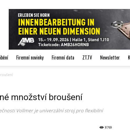
de
ábění
Firemní novinky
Firemní data
ZT.TV
Newsletter
K
broušení
né množství broušení
čnosti Vollmer je univerzální stroj pro flexibilní
8769