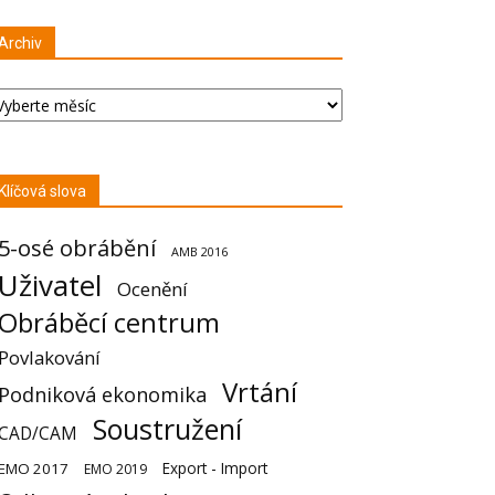
Archiv
chiv
Klíčová slova
5-osé obrábění
AMB 2016
Uživatel
Ocenění
Obráběcí centrum
Povlakování
Vrtání
Podniková ekonomika
Soustružení
CAD/CAM
Export - Import
EMO 2017
EMO 2019