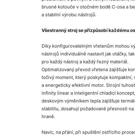
brusné kotouče v otočném bodě C-osa a bezo
a stabilní výrobu nástrojů.
Všestranný stroj se přizpůsobí každému o
Díky konfigurovatelným vřetenům mohou vý
nástrojů individuálně nastavit jak otáčky, ta
pro každý nástroj a každý řezný materiál.
Optimalizovaný převod vřetena zajišťuje ko
točivý moment, který poskytuje kompaktní,
a energeticky efektivní motor. Strojní tuhos
infinity linear a inteligentní chladicí koncept
deskovým výměníkem tepla zajišťuje termál
stabilitu, dosahují požadované přesnosti na
hraně.
Navíc, na přání, při spuštění ostřícího proc