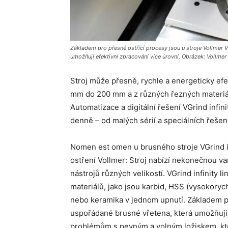
Základem pro přesné ostřící procesy jsou u stroje Vollmer VG
umožňují efektivní zpracování více úrovní. Obrázek: Vollmer
Stroj může přesně, rychle a energeticky ef
mm do 200 mm a z různých řezných materiál
Automatizace a digitální řešení VGrind infi
denně – od malých sérií a speciálních řešen
Nomen est omen u brusného stroje VGrind in
ostření Vollmer: Stroj nabízí nekonečnou v
nástrojů různých velikostí. VGrind infinity
materiálů, jako jsou karbid, HSS (vysokorych
nebo keramika v jednom upnutí. Základem pr
uspořádané brusné vřetena, která umožňují e
problémům s pevným a volným ložiskem, kter