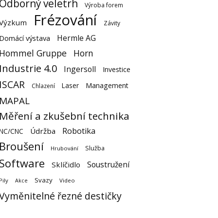
Odborný veletrh
Výroba forem
Frézování
Výzkum
Závity
Hermle AG
Domácí výstava
Hommel Gruppe
Horn
Industrie 4.0
Ingersoll
Investice
ISCAR
Laser
Management
Chlazení
MAPAL
Měření a zkušební technika
Robotika
Údržba
NC/CNC
Broušení
Služba
Hrubování
Software
Soustružení
Sklíčidlo
Svazy
Pily
Video
Akce
Vyměnitelné řezné destičky