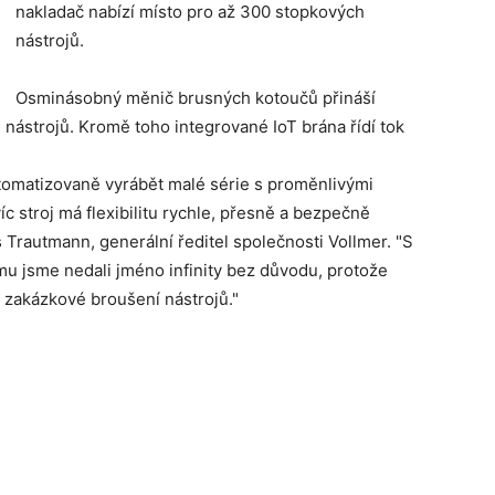
nakladač nabízí místo pro až 300 stopkových
nástrojů.
Osminásobný měnič brusných kotoučů přináší
 nástrojů. Kromě toho integrované IoT brána řídí tok
utomatizovaně vyrábět malé série s proměnlivými
c stroj má flexibilitu rychle, přesně a bezpečně
ias Trautmann, generální ředitel společnosti Vollmer. "S
mu jsme nedali jméno infinity bez důvodu, protože
 zakázkové broušení nástrojů."