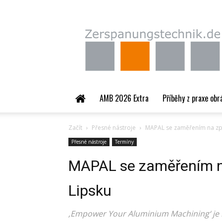
Zerspanungstechnik.
AMB 2026 Extra
Příběhy z praxe obr
Začít
Přesné nástroje
MAPAL se zaměřením na zpra
Přesné nástroje
Termíny
MAPAL se zaměřením na
Lipsku
‚Empower Your Aluminium Machining‘ je m