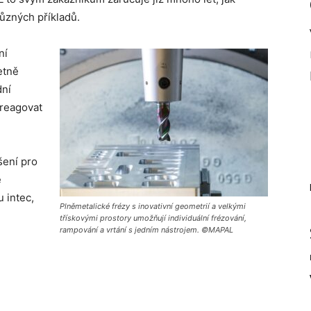
různých příkladů.
ní
etně
dní
 reagovat
šení pro
ě
 intec,
Plněmetalické frézy s inovativní geometrií a velkými
třískovými prostory umožňují individuální frézování,
rampování a vrtání s jedním nástrojem. ©MAPAL