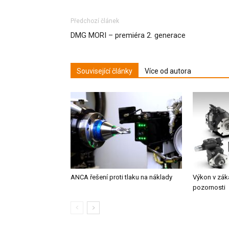
Předchozí článek
DMG MORI – premiéra 2. generace
Související články
Více od autora
ANCA řešení proti tlaku na náklady
Výkon v zák
pozornosti