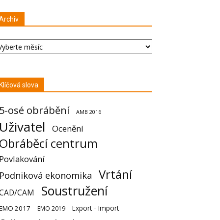
Archiv
chiv
Klíčová slova
5-osé obrábění
AMB 2016
Uživatel
Ocenění
Obráběcí centrum
Povlakování
Vrtání
Podniková ekonomika
Soustružení
CAD/CAM
Export - Import
EMO 2017
EMO 2019