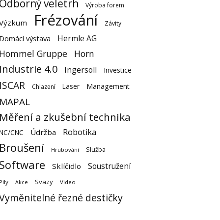
Odborný veletrh
Výroba forem
Frézování
Výzkum
Závity
Hermle AG
Domácí výstava
Hommel Gruppe
Horn
Industrie 4.0
Ingersoll
Investice
ISCAR
Laser
Management
Chlazení
MAPAL
Měření a zkušební technika
Robotika
Údržba
NC/CNC
Broušení
Služba
Hrubování
Software
Soustružení
Sklíčidlo
Svazy
Pily
Video
Akce
Vyměnitelné řezné destičky