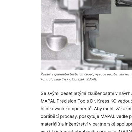
Řezání s geometrií tříštících čepelí, vysoce pozitivními řez
kontrolované třísky. Obrázek: MAPAL
Se svými desetiletými zkušenostmi v návrhu,
MAPAL Precision Tools Dr. Kress KG vedou
hliníkových komponentů. Aby mohli zákazní
obráběcí procesy, poskytuje MAPAL vedle por
materiálů a inženýrství v partnerské spolupr
využít potenciál obráběcího procesu. MAPAL