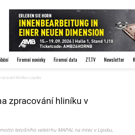
de
ábění
Firemní novinky
Firemní data
ZT.TV
Newsletter
K
cování hliníku v Lipsku
 zpracování hliníku v
otto letošního veletrhu MAPAL na intec v Lipsku,