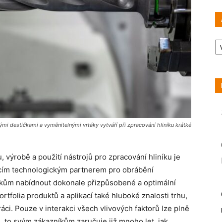
Ar
nými destičkami a vyměnitelnými vrtáky vytváří při zpracování hliníku krátké
 výrobě a použití nástrojů pro zpracování hliníku je
cím technologickým partnerem pro obrábění
kům nabídnout dokonale přizpůsobené a optimální
tfolia produktů a aplikací také hluboké znalosti trhu,
áci. Pouze v interakci všech vlivových faktorů lze plně
 to svým zákazníkům zaručuje již mnoho let, jak