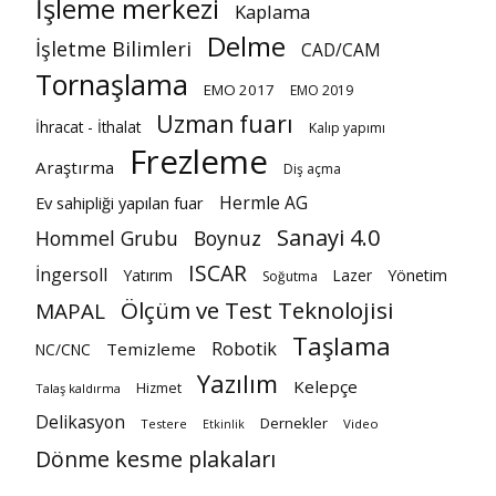
İşleme merkezi
Kaplama
Delme
İşletme Bilimleri
CAD/CAM
Tornaşlama
EMO 2017
EMO 2019
Uzman fuarı
İhracat - İthalat
Kalıp yapımı
Frezleme
Araştırma
Diş açma
Hermle AG
Ev sahipliği yapılan fuar
Sanayi 4.0
Hommel Grubu
Boynuz
ISCAR
İngersoll
Yatırım
Lazer
Yönetim
Soğutma
Ölçüm ve Test Teknolojisi
MAPAL
Taşlama
Robotik
Temizleme
NC/CNC
Yazılım
Kelepçe
Hizmet
Talaş kaldırma
Delikasyon
Dernekler
Testere
Video
Etkinlik
Dönme kesme plakaları