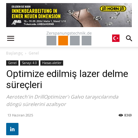
Başlangıç
Genel
Genel
Sanayi 4.0
Hassas aletler
Optimize edilmiş lazer delme
süreçleri
Aerotech'in DrillOptimizer'ı Galvo tarayıcılarında
döngü sürelerini azaltıyor
13 Haziran 2025
8369