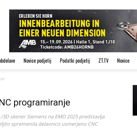
de
obdelave
Novice podjetij
Podatki podjetij
ZT.TV
Novice
nje
NC programiranje
3D skener Siemens na EMO 2025 predstavlja
eljito spremenila delavnico usmerjeno CNC