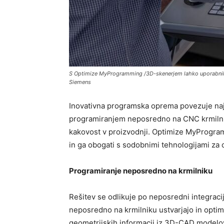
S Optimize MyProgramming /3D-skenerjem lahko uporabniki n
Siemens
Inovativna programska oprema povezuje naj
programiranjem neposredno na CNC krmilniku
kakovost v proizvodnji. Optimize MyProgra
in ga obogati s sodobnimi tehnologijami za 
Programiranje neposredno na krmilniku
Rešitev se odlikuje po neposredni integraci
neposredno na krmilniku ustvarjajo in opti
geometrijskih informacij iz 3D-CAD modelo