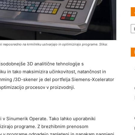
Ar
eposredno na krmilniku ustvarjajo in optimizirajo programe. Slika:
sodobnejše 3D analitične tehnologije s
 in tako maksimizira učinkovitost, natančnost in
mming /3D-skener je del portfelja Siemens-Xcelerator
optimizacijo procesov v proizvodnji.
ji v Sinumerik Operate. Tako lahko uporabniki
mizirajo programe. Z brezhibnim prenosom
v v programe odpadejo zapleteni in napakam nagnjeni