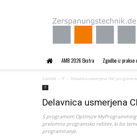
Zerspanungstechnik.
AMB 2026 Ekstra
Zgodbe iz prakse 
Začetek
IT
Delavnica usmerjena CNC programira
IT
Delavnica usmerjena C
S programom Optimize MyProgramming /
prelomno programsko rešitev, ki bo tem
programiranje.