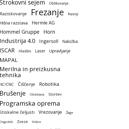
Strokovni sejem
Oblikovanje
Frezanje
Raziskovanje
Navoji
Hermle AG
Hišna razstava
Hommel Gruppe
Horn
Industrija 4.0
Ingersoll
Naložba
ISCAR
Laser
Upravljanje
Hladilni
MAPAL
Merilna in preizkusna
tehnika
Robotika
Čiščenje
NC/CNC
Brušenje
Storitev
Obdelava
Programska oprema
Vrezovanje
Stiskalne čeljusti
Žage
Zveze
Video
Dogodek