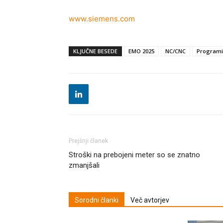
www.siemens.com
KLJUČNE BESEDE
EMO 2025
NC/CNC
Programi
Prejšnji članek
Stroški na prebojeni meter so se znatno
zmanjšali
Sorodni članki
Več avtorjev