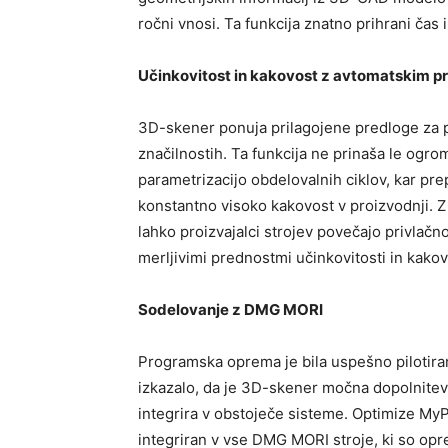
ročni vnosi. Ta funkcija znatno prihrani čas 
Učinkovitost in kakovost z avtomatskim
3D-skener ponuja prilagojene predloge za pr
značilnostih. Ta funkcija ne prinaša le ogro
parametrizacijo obdelovalnih ciklov, kar pr
konstantno visoko kakovost v proizvodnji.
lahko proizvajalci strojev povečajo privlačno
merljivimi prednostmi učinkovitosti in kakov
Sodelovanje z DMG MORI
Programska oprema je bila uspešno pilotira
izkazalo, da je 3D-skener močna dopolnitev
integrira v obstoječe sisteme. Optimize M
integriran v vse DMG MORI stroje, ki so o