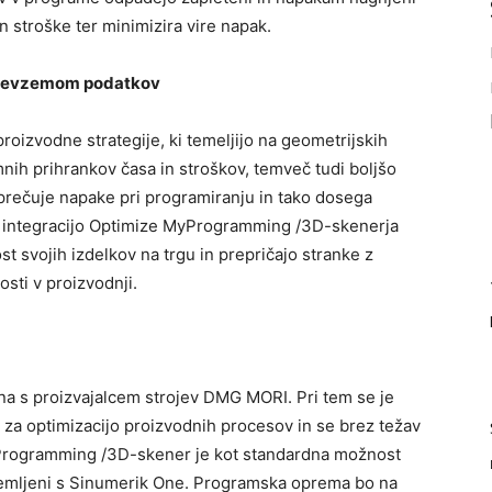
in stroške ter minimizira vire napak.
 prevzemom podatkov
oizvodne strategije, ki temeljijo na geometrijskih
mnih prihrankov časa in stroškov, temveč tudi boljšo
eprečuje napake pri programiranju in tako dosega
 Z integracijo Optimize MyProgramming /3D-skenerja
st svojih izdelkov na trgu in prepričajo stranke z
osti v proizvodnji.
na s proizvajalcem strojev DMG MORI. Pri tem se je
 za optimizacijo proizvodnih procesov in se brez težav
yProgramming /3D-skener je kot standardna možnost
premljeni s Sinumerik One. Programska oprema bo na