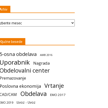
Arhiv
hiv
Ključne besede
5-osna obdelava
AMB 2016
Uporabnik
Nagrada
Obdelovalni center
Premazovanje
Vrtanje
Poslovna ekonomija
Obdelava
CAD/CAM
EMO 2017
Izvoz - Uvoz
EMO 2019