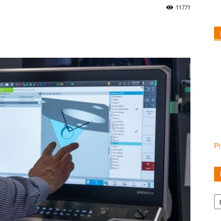
11771
Pr
Ka