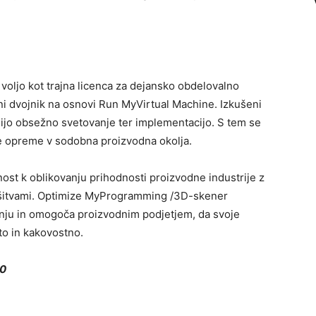
ljo kot trajna licenca za dejansko obdelovalno
lni dvojnik na osnovi Run MyVirtual Machine. Izkušeni
udijo obsežno svetovanje ter implementacijo. S tem se
e opreme v sodobna proizvodna okolja.
ost k oblikovanju prihodnosti proizvodne industrije z
rešitvami. Optimize MyProgramming /3D-skener
nju in omogoča proizvodnim podjetjem, da svoje
to in kakovostno.
30