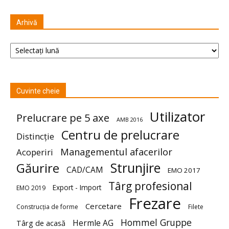
Arhivă
Arhivă
Cuvinte cheie
Utilizator
Prelucrare pe 5 axe
AMB 2016
Centru de prelucrare
Distincție
Managementul afacerilor
Acoperiri
Strunjire
Găurire
CAD/CAM
EMO 2017
Târg profesional
Export - Import
EMO 2019
Frezare
Cercetare
Construcția de forme
Filete
Hommel Gruppe
Hermle AG
Târg de acasă