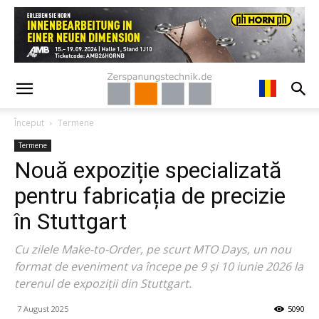
Început
Termene
Termene
Nouă expoziție specializată
pentru fabricația de precizie
în Stuttgart
Cu zilele Make-to-Order, pe scurt MTO Days, un nou
format de eveniment va începe pe 9 și 10 iunie 2026 la
terenul de expoziții din Stuttgart.
7 August 2025
5090