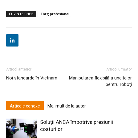
CUVINTE CHEIE
Târg profesional
Articol anterior
Articol următor
Noi standarde în Vietnam
Manipularea flexibilă a uneltelor
pentru roboți
Articole conexe
Mai mult de la autor
Soluții ANCA împotriva presiunii
costurilor