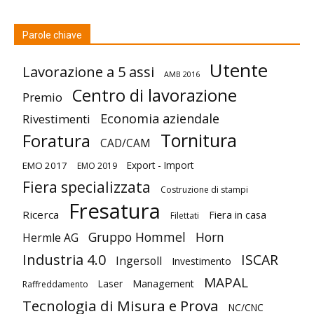
Parole chiave
Utente
Lavorazione a 5 assi
AMB 2016
Centro di lavorazione
Premio
Economia aziendale
Rivestimenti
Tornitura
Foratura
CAD/CAM
Export - Import
EMO 2017
EMO 2019
Fiera specializzata
Costruzione di stampi
Fresatura
Ricerca
Fiera in casa
Filettati
Gruppo Hommel
Horn
Hermle AG
Industria 4.0
ISCAR
Ingersoll
Investimento
MAPAL
Laser
Management
Raffreddamento
Tecnologia di Misura e Prova
NC/CNC