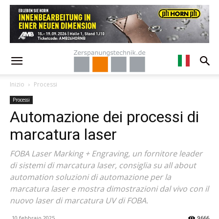
Inizio
Processi
Processi
Automazione dei processi di
marcatura laser
FOBA Laser Marking + Engraving, un fornitore leader
di sistemi di marcatura laser, consiglia su all about
automation soluzioni di automazione per la
marcatura laser e mostra dimostrazioni dal vivo con il
nuovo laser di marcatura UV di FOBA.
10 febbraio 2025
9666