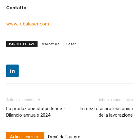
Contatto:
www.fobalaser.com
PAROLE CHIAVE
Marcatura
Laser
Articolo precedente
Articolo successivo
La produzione statunitense -
In mezzo ai professionisti
Bilancio annuale 2024
della lavorazione
Articoli correlati
Di più dall'autore