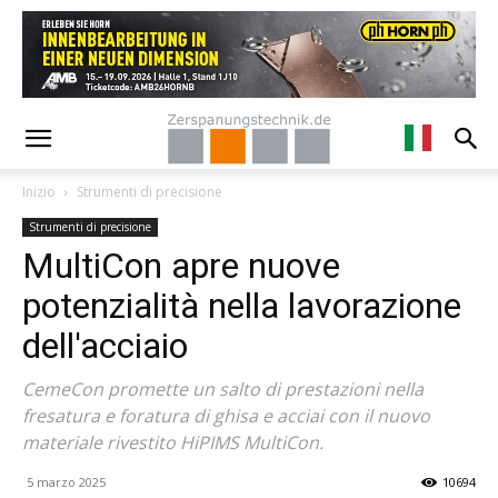
Inizio
Strumenti di precisione
Strumenti di precisione
MultiCon apre nuove
potenzialità nella lavorazione
dell'acciaio
CemeCon promette un salto di prestazioni nella
fresatura e foratura di ghisa e acciai con il nuovo
materiale rivestito HiPIMS MultiCon.
5 marzo 2025
10694