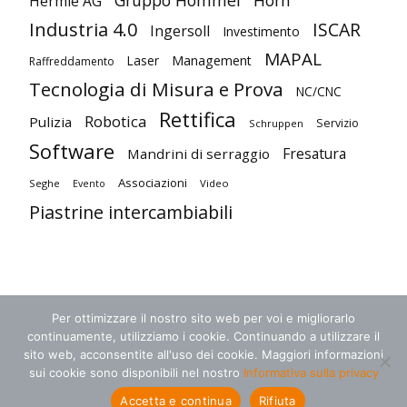
Hermle AG
Industria 4.0
ISCAR
Ingersoll
Investimento
MAPAL
Laser
Management
Raffreddamento
Tecnologia di Misura e Prova
NC/CNC
Rettifica
Robotica
Pulizia
Servizio
Schruppen
Software
Fresatura
Mandrini di serraggio
Associazioni
Seghe
Video
Evento
Piastrine intercambiabili
Per ottimizzare il nostro sito web per voi e migliorarlo
continuamente, utilizziamo i cookie. Continuando a utilizzare il
sito web, acconsentite all'uso dei cookie. Maggiori informazioni
sui cookie sono disponibili nel nostro
Informativa sulla privacy
Termini e condizioni
Protezione dei dati
Contatto
Accetta e continua
Rifiuta
© 2018 zerspanungstechnik.de