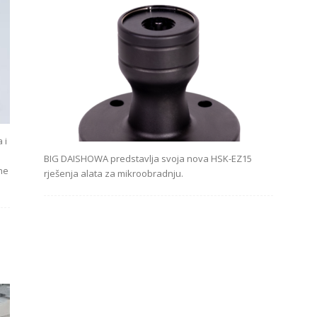
 i
BIG DAISHOWA predstavlja svoja nova HSK-EZ15
ne
rješenja alata za mikroobradnju.