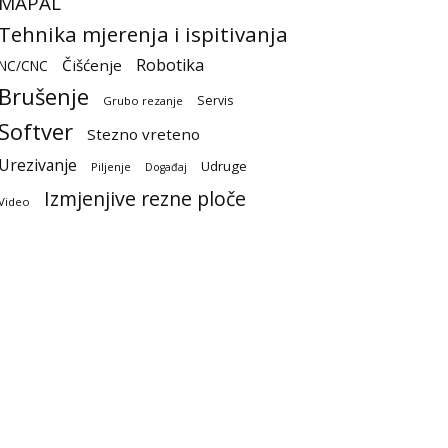
MAPAL
Tehnika mjerenja i ispitivanja
Robotika
Čišćenje
NC/CNC
Brušenje
Servis
Grubo rezanje
Softver
Stezno vreteno
Urezivanje
Udruge
Piljenje
Događaj
Izmjenjive rezne ploče
Video