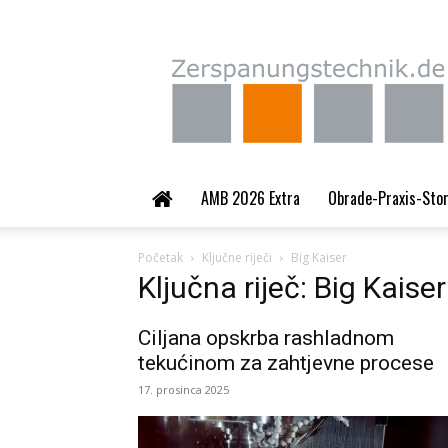
Zerspanungstechnik.
AMB 2026 Extra
Obrade-Praxis-Sto
Početak
Ključne riječi
Big Kaiser
Ključna riječ: Big Kaiser
Ciljana opskrba rashladnom
tekućinom za zahtjevne procese
17. prosinca 2025