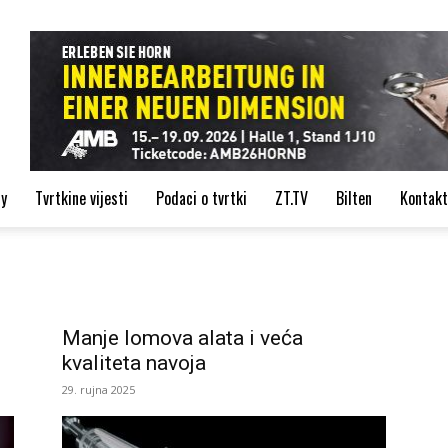
de
ry
Tvrtkine vijesti
Podaci o tvrtki
ZT.TV
Bilten
Kontakt
Manje lomova alata i veća
kvaliteta navoja
29. rujna 2025