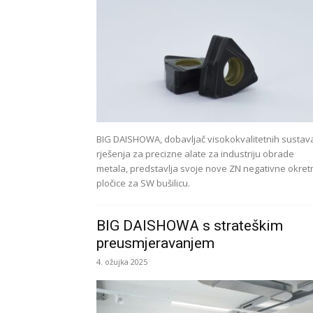
BIG DAISHOWA, dobavljač visokokvalitetnih sustava
rješenja za precizne alate za industriju obrade
metala, predstavlja svoje nove ZN negativne okret
pločice za SW bušilicu.
BIG DAISHOWA s strateškim
preusmjeravanjem
4. ožujka 2025