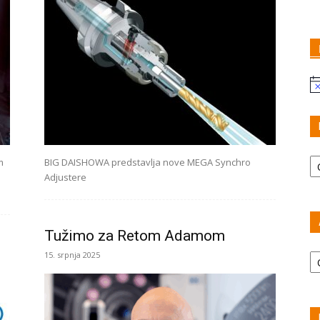
N
Ka
m
BIG DAISHOWA predstavlja nove MEGA Synchro
Adjustere
Tužimo za Retom Adamom
Ar
15. srpnja 2025