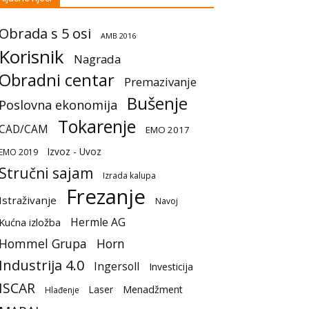
Obrada s 5 osi
AMB 2016
Korisnik
Nagrada
Obradni centar
Premazivanje
Bušenje
Poslovna ekonomija
Tokarenje
CAD/CAM
EMO 2017
Izvoz - Uvoz
EMO 2019
Stručni sajam
Izrada kalupa
Frezanje
Istraživanje
Navoj
Hermle AG
Kućna izložba
Hommel Grupa
Horn
Industrija 4.0
Ingersoll
Investicija
ISCAR
Laser
Menadžment
Hlađenje