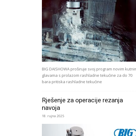
BIG DAISHOWA proširuje svoj program novim kutni
glavama s prolazom rashladne tekućine za do 70
bara pritiska rashladne tekućine
Rješenje za operacije rezanja
navoja
18. rujna 2025