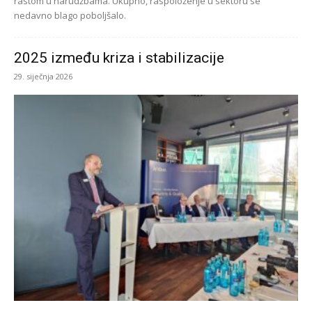
rastom u narudžbama. Ukupno, raspoloženje u sektoru se
nedavno blago poboljšalo.
2025 između kriza i stabilizacije
29. siječnja 2026