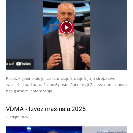
Početak godine bio je razočaravajući, u siječnju je strojarstvo
zabilježilo pad narudžbi od 6 posto. Rat u regiji Zaljeva donosi novu
nesigurnost i opterećenja.
VDMA - Izvoz mašina u 2025
3. ožujka 2026.