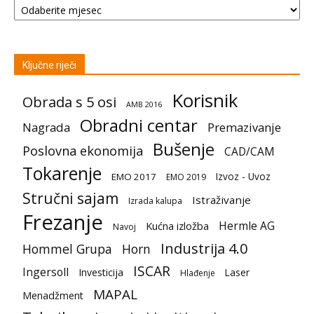
Ključne riječi
Korisnik
Obrada s 5 osi
AMB 2016
Obradni centar
Nagrada
Premazivanje
Bušenje
Poslovna ekonomija
CAD/CAM
Tokarenje
Izvoz - Uvoz
EMO 2017
EMO 2019
Stručni sajam
Istraživanje
Izrada kalupa
Frezanje
Hermle AG
Kućna izložba
Navoj
Industrija 4.0
Hommel Grupa
Horn
ISCAR
Ingersoll
Investicija
Laser
Hlađenje
MAPAL
Menadžment