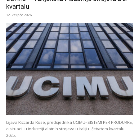
kvartalu
12. veljače 2026
Izjava Riccarda Rose, predsjednika UCIMU–SISTEMI PER PRODURRE,
o situaciji u industriji alatnih strojeva u Italiji u četvrtom kvartalu
2025.