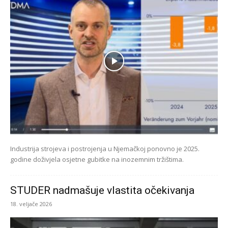
Industrija strojeva i postrojenja u Njemačkoj ponovno je 2025.
godine doživjela osjetne gubitke na inozemnim tržištima.
STUDER nadmašuje vlastita očekivanja
18. veljače 2026