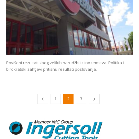
Povišeni rezultati zbog velikih narudžbi iz inozemstva. Politika i
birokratski zahtjevi pritisnu rezultati poslovanja.
1
2
3