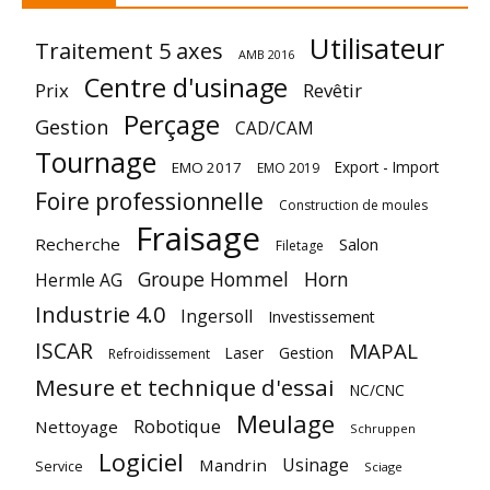
Utilisateur
Traitement 5 axes
AMB 2016
Centre d'usinage
Prix
Revêtir
Perçage
Gestion
CAD/CAM
Tournage
Export - Import
EMO 2017
EMO 2019
Foire professionnelle
Construction de moules
Fraisage
Recherche
Salon
Filetage
Groupe Hommel
Horn
Hermle AG
Industrie 4.0
Ingersoll
Investissement
ISCAR
MAPAL
Laser
Gestion
Refroidissement
Mesure et technique d'essai
NC/CNC
Meulage
Robotique
Nettoyage
Schruppen
Logiciel
Usinage
Mandrin
Service
Sciage