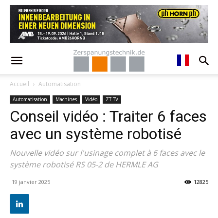
Accueil
Automatisation
Automatisation
Machines
Vidéo
ZT-TV
Conseil vidéo : Traiter 6 faces
avec un système robotisé
Nouvelle vidéo sur l'usinage complet à 6 faces avec le
système robotisé RS 05-2 de HERMLE AG
19 janvier 2025
12825