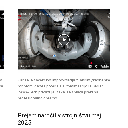
 v
Kar se je začelo kot improvizacija z lahkim gradbenim
se
robotom, danes poteka z avtomatizacijo HERMLE:
PAWA-Tech prikazuje, zakaj se splača preiti na
profesionalno opremo.
Prejem naročil v strojništvu maj
2025