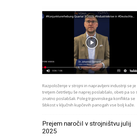
Razpoloženje v strojni in napravljeni industriji se je
tretjem četrtletju še naprej poslabšalo, obeti pa so 
znatno poslabšali. Poleg trgovinskega konflikta se
šibkost v ključnih kupčevih panogah vse bolj kaže.
Prejem naročil v strojništvu julij
2025