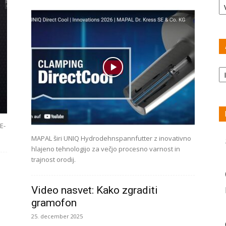
Ar
E-
MAPAL širi UNIQ Hydrodehnspannfutter z inovativno
hlajeno tehnologijo za večjo procesno varnost in
trajnost orodij.
Video nasvet: Kako zgraditi
gramofon
25. december 2025