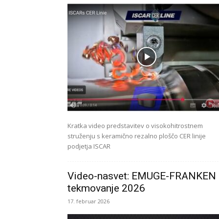
Kratka video predstavitev o visokohitrostnem
struženju s keramično rezalno ploščo CER linije
podjetja ISCAR
Video-nasvet: EMUGE-FRANKEN
tekmovanje 2026
17. februar 2026