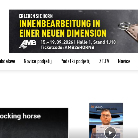
de
obdelave
Novice podjetij
Podatki podjetij
ZT.TV
Novice