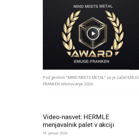
Pod geslom "MIND MEETS METAL" se je začel EMUG
FRANKEN tekmovanje 2026.
Video-nasvet: HERMLE
menjavalnik palet v akciji
18. januar 2026