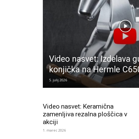
Video nasvet: Izdelava 
konjička na Hermle C65
5. julij 2026
Video nasvet: Keramična
zamenljiva rezalna ploščica v
akciji
1. marec 2026