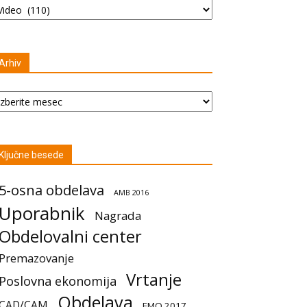
Arhiv
hiv
Ključne besede
5-osna obdelava
AMB 2016
Uporabnik
Nagrada
Obdelovalni center
Premazovanje
Vrtanje
Poslovna ekonomija
Obdelava
CAD/CAM
EMO 2017