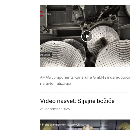
AMAG components Karlsruhe GmbH se osredotoč
na avtomatizacijo
Video nasvet: Sijajne božiče
23. december 2025