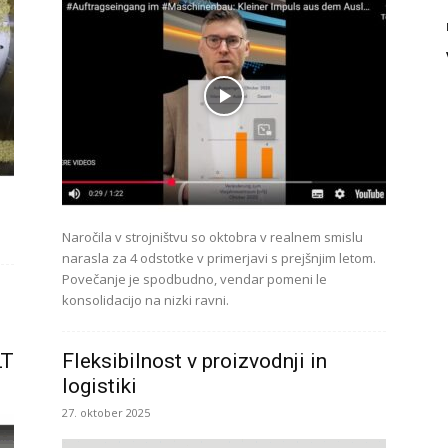
Naročila v strojništvu so oktobra v realnem smislu
narasla za 4 odstotke v primerjavi s prejšnjim letom.
Povečanje je spodbudno, vendar pomeni le
konsolidacijo na nizki ravni.
LT
Fleksibilnost v proizvodnji in
logistiki
27. oktober 2025