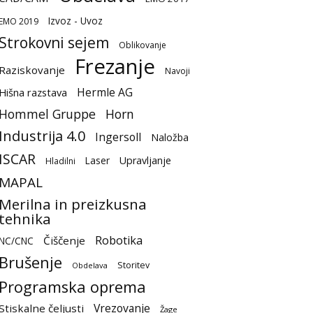
Izvoz - Uvoz
EMO 2019
Strokovni sejem
Oblikovanje
Frezanje
Raziskovanje
Navoji
Hermle AG
Hišna razstava
Hommel Gruppe
Horn
Industrija 4.0
Ingersoll
Naložba
ISCAR
Laser
Upravljanje
Hladilni
MAPAL
Merilna in preizkusna
tehnika
Robotika
Čiščenje
NC/CNC
Brušenje
Storitev
Obdelava
Programska oprema
Vrezovanje
Stiskalne čeljusti
Žage