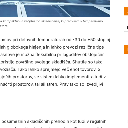
no kompaktno in večplastno skladiščenje, ki predvsem v temperaturno
Ar
astore
ogramov pri delovnih temperaturah od -30 do +50 stopinj
jah globokega hlajenja in lahko prevozi različne tipe
 zasnove je možna fleksibilna prilagoditev obstoječim
koristijo površino svojega skladišča. Shuttle so tako
vozišča. Tako lahko sprejmejo več enot tovorov. S
ječih prostorov, se sistem lahko implementira tudi v
ačrti prostorov, tal ali streh. Prav tako so izvedljivi
v posameznih skladiščnih prehodih kot tudi v regalnih