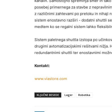
kanalih. Samostojno spreminja smer in tako
posebej primernega za stavbe z nepravilnimi t
z različnimi zahtevami po pretoku in nihaji 
sistem enostavno razširi - dodatni shuttli s
medtem ko se regalni sistem lahko fleksibil
Sistem paletnega shuttla izstopa po učinkovit
drugimi avtomatizacijskimi rešitvami nižja. 
redundantnimi shuttli ter enostavnimi mož
Kontakt:
www.viastore.com
KLJUČNE BESEDE
Lager
Robotika