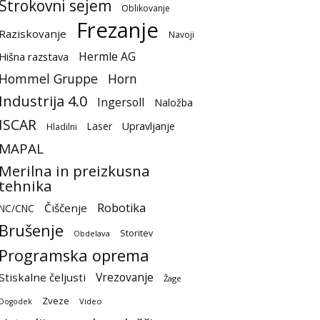
Strokovni sejem
Oblikovanje
Frezanje
Raziskovanje
Navoji
Hermle AG
Hišna razstava
Hommel Gruppe
Horn
Industrija 4.0
Ingersoll
Naložba
ISCAR
Laser
Upravljanje
Hladilni
MAPAL
Merilna in preizkusna
tehnika
Robotika
Čiščenje
NC/CNC
Brušenje
Storitev
Obdelava
Programska oprema
Vrezovanje
Stiskalne čeljusti
Žage
Zveze
Video
Dogodek