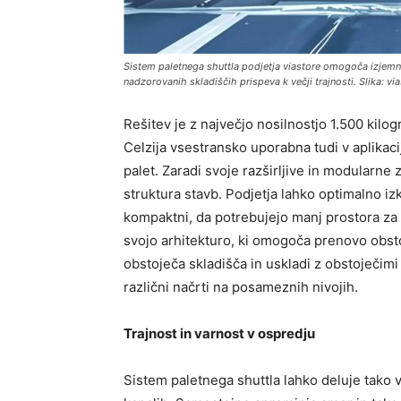
Sistem paletnega shuttla podjetja viastore omogoča izjem
nadzorovanih skladiščih prispeva k večji trajnosti. Slika: vi
Rešitev je z največjo nosilnostjo 1.500 kil
Celzija vsestransko uporabna tudi v aplikaci
palet. Zaradi svoje razširljive in modularne
struktura stavb. Podjetja lahko optimalno iz
kompaktni, da potrebujejo manj prostora za 
svojo arhitekturo, ki omogoča prenovo obsto
obstoječa skladišča in uskladi z obstoječimi n
različni načrti na posameznih nivojih.
Trajnost in varnost v ospredju
Sistem paletnega shuttla lahko deluje tako 