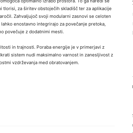
 omogoča optimalno izrabo prostora. To ga naredi še
lorisi, za širitev obstoječih skladišč ter za aplikacije
naročil. Zahvaljujoč svoji modularni zasnovi se celoten
e lahko enostavno integrirajo za povečanje pretoka,
no povečuje z dodatnimi mesti.
osti in trajnosti. Poraba energije je v primerjavi z
Hkrati sistem nudi maksimalno varnost in zanesljivost z
nostmi vzdrževanja med obratovanjem.