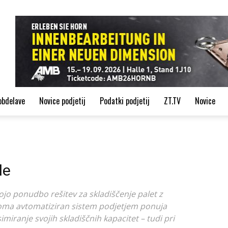
de
obdelave
Novice podjetij
Podatki podjetij
ZT.TV
Novice
le
svojo ponudbo rešitev za skladiščenje palet z
lnoma avtomatiziran sistem podjetjem ponuja
miranje svojih skladiščnih kapacitet – tudi pri