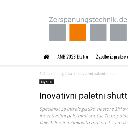
Zerspanungstechnik.
AMB 2026 Ekstra
Zgodbe iz prakse 
Začetek
Logistika
Inovativni paletni shuttle
Logistika
Inovativni paletni shutt
Specialist za intralogistiko viastore širi 
inovativnimi paletnimi shuttli. Ta popo
fleksibilno in učinkovito možnost za maksi