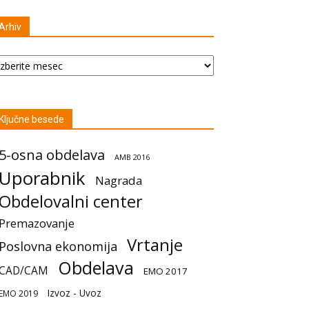
Arhiv
hiv
Ključne besede
5-osna obdelava
AMB 2016
Uporabnik
Nagrada
Obdelovalni center
Premazovanje
Vrtanje
Poslovna ekonomija
Obdelava
CAD/CAM
EMO 2017
Izvoz - Uvoz
EMO 2019