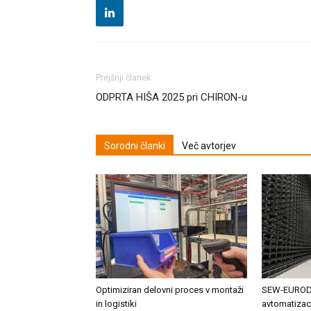
Prejšnji članek
ODPRTA HIŠA 2025 pri CHIRON-u
Sorodni članki
Več avtorjev
Optimiziran delovni proces v montaži
SEW-EURODR
in logistiki
avtomatizac