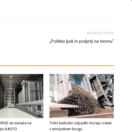
Naslednji članek
„Politika ljudi in podjetij na terenu“
IVE se zanaša na
Trdni karbidni odpadki morajo ostati
ijo KASTO
v evropskem krogu