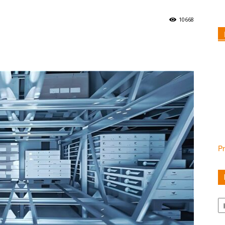
10668
Pr
Ka