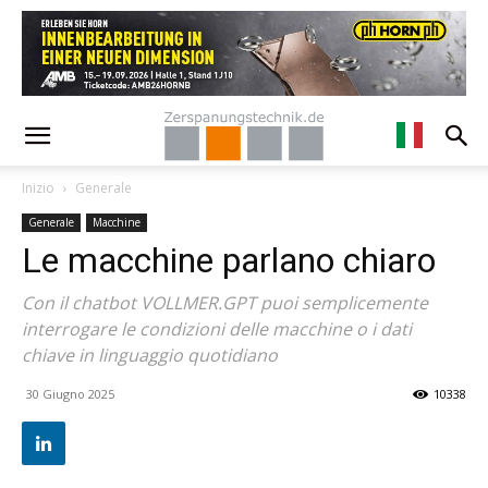
Inizio
Generale
Generale
Macchine
Le macchine parlano chiaro
Con il chatbot VOLLMER.GPT puoi semplicemente
interrogare le condizioni delle macchine o i dati
chiave in linguaggio quotidiano
30 Giugno 2025
10338