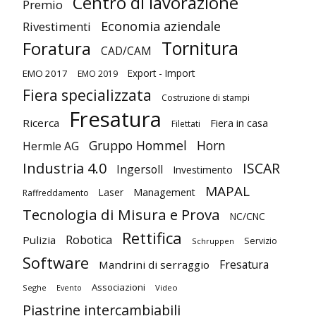
Centro di lavorazione
Premio
Economia aziendale
Rivestimenti
Tornitura
Foratura
CAD/CAM
Export - Import
EMO 2017
EMO 2019
Fiera specializzata
Costruzione di stampi
Fresatura
Ricerca
Fiera in casa
Filettati
Gruppo Hommel
Horn
Hermle AG
Industria 4.0
ISCAR
Ingersoll
Investimento
MAPAL
Laser
Management
Raffreddamento
Tecnologia di Misura e Prova
NC/CNC
Rettifica
Robotica
Pulizia
Servizio
Schruppen
Software
Fresatura
Mandrini di serraggio
Associazioni
Seghe
Video
Evento
Piastrine intercambiabili