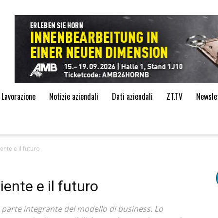
de
i Lavorazione
Notizie aziendali
Dati aziendali
ZT.TV
Newsle
nte e il futuro
ente e il futuro
 parte integrante del modello di business. Lo