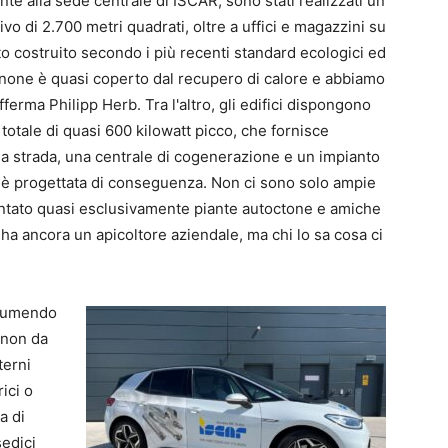
onte alla sede centrale di ISCAR, sono stati realizzati un
ivo di 2.700 metri quadrati, oltre a uffici e magazzini su
ato costruito secondo i più recenti standard ecologici ed
annone è quasi coperto dal recupero di calore e abbiamo
erma Philipp Herb. Tra l'altro, gli edifici dispongono
totale di quasi 600 kilowatt picco, che fornisce
ella strada, una centrale di cogenerazione e un impianto
a è progettata di conseguenza. Non ci sono solo ampie
ntato quasi esclusivamente piante autoctone e amiche
ha ancora un apicoltore aziendale, ma chi lo sa cosa ci
assumendo
 non da
terni
ici o
a di
sedici