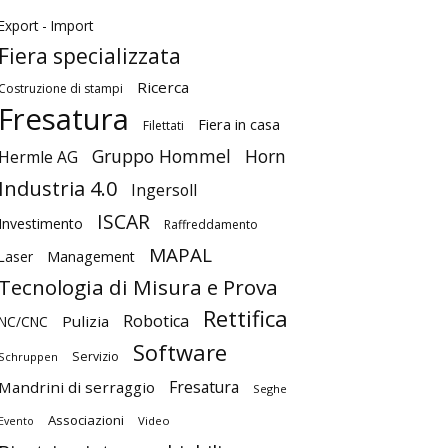
Export - Import
Fiera specializzata
Ricerca
Costruzione di stampi
Fresatura
Fiera in casa
Filettati
Gruppo Hommel
Horn
Hermle AG
Industria 4.0
Ingersoll
ISCAR
Investimento
Raffreddamento
MAPAL
Laser
Management
Tecnologia di Misura e Prova
Rettifica
Robotica
Pulizia
NC/CNC
Software
Servizio
Schruppen
Fresatura
Mandrini di serraggio
Seghe
Associazioni
Video
Evento