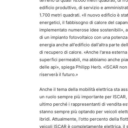
terreno di quasi 16.000 metri quadrati, di fr
edificio produttivo, di servizio e amministrat
1.700 metri quadrati. «Il nuovo edificio è st
energetici, il fabbisogno di calore del cap
implementato numerose idee sostenibili», aff
di un impianto fotovoltaico con una potenza 
energia anche all'edificio dall'altra parte d
di recupero di calore. «Anche l'area estern
superfici permeabili, ma abbiamo anche pia
delle api», spiega Philipp Herb. «ISCAR non 
riserverà il futuro.»
Anche il tema della mobilità elettrica sta 
un ruolo sempre più importante per ISCAR,
ultimo perché i rappresentanti di vendita es
stanno sempre più optando per veicoli elettr
ibridi. Attualmente, l'otto percento della flott
veicoli ISCAR è completamente elettrica, il 