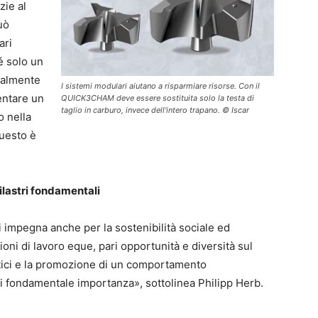
zie al
uò
ari
é solo un
tualmente
I sistemi modulari aiutano a risparmiare risorse. Con il
ntare un
QUICK3CHAM deve essere sostituita solo la testa di
taglio in carburo, invece dell'intero trapano. © Iscar
o nella
questo è
ilastri fondamentali
i impegna anche per la sostenibilità sociale ed
ni di lavoro eque, pari opportunità e diversità sul
 etici e la promozione di un comportamento
i fondamentale importanza», sottolinea Philipp Herb.