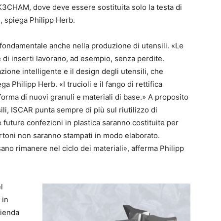
3CHAM, dove deve essere sostituita solo la testa di
», spiega Philipp Herb.
fondamentale anche nella produzione di utensili. «Le
 di inserti lavorano, ad esempio, senza perdite.
ione intelligente e il design degli utensili, che
a Philipp Herb. «I trucioli e il fango di rettifica
o forma di nuovi granuli e materiali di base.» A proposito
sili, ISCAR punta sempre di più sul riutilizzo di
 future confezioni in plastica saranno costituite per
 cartoni non saranno stampati in modo elaborato.
sano rimanere nel ciclo dei materiali», afferma Philipp
l
 in
zienda