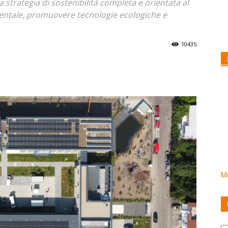
a strategia di sostenibilità completa e orientata al
ientale, promuovere tecnologie ecologiche e
10435
Mo
Ca