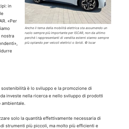
pi: in
le
SCAR. «Per
biamo
Anche il tema della mobilità elettrica sta assumendo un
ruolo sempre più importante per ISCAR, non da ultimo
a nostra
perché i rappresentanti di vendita esterni stanno sempre
endenti»,
più optando per veicoli elettrici o ibridi. © Iscar
idurre
 sostenibilità è lo sviluppo e la promozione di
a investe nella ricerca e nello sviluppo di prodotti
o ambientale.
lizzare solo la quantità effettivamente necessaria di
di strumenti più piccoli, ma molto più efficienti e