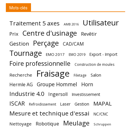
Mots-clés
Utilisateur
Traitement 5 axes
AMB 2016
Centre d'usinage
Prix
Revêtir
Perçage
Gestion
CAD/CAM
Tournage
Export - Import
EMO 2017
EMO 2019
Foire professionnelle
Construction de moules
Fraisage
Recherche
Salon
Filetage
Groupe Hommel
Horn
Hermle AG
Industrie 4.0
Ingersoll
Investissement
ISCAR
MAPAL
Laser
Gestion
Refroidissement
Mesure et technique d'essai
NC/CNC
Meulage
Robotique
Nettoyage
Schruppen