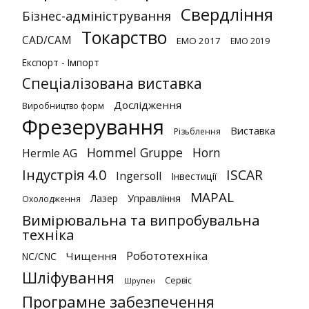
Свердління
Бізнес-адміністрування
Токарство
CAD/CAM
EMO 2017
EMO 2019
Експорт - Імпорт
Спеціалізована виставка
Дослідження
Виробництво форм
Фрезерування
Виставка
Різьблення
Hommel Gruppe
Horn
Hermle AG
Індустрія 4.0
ISCAR
Ingersoll
Інвестиції
MAPAL
Лазер
Управління
Охолодження
Вимірювальна та випробувальна
техніка
Робототехніка
Чищення
NC/CNC
Шліфування
Сервіс
Шрупен
Програмне забезпечення