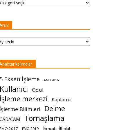
Arşiv
şiv
Anahtar kelimeler
5 Eksen İşleme
AMB 2016
Kullanıcı
Ödül
İşleme merkezi
Kaplama
Delme
İşletme Bilimleri
Tornaşlama
CAD/CAM
İhracat - İthalat
EMO 2017
EMO 2019