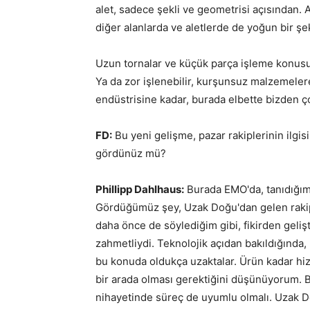
alet, sadece şekli ve geometrisi açısından. 
diğer alanlarda ve aletlerde de yoğun bir şe
Uzun tornalar ve küçük parça işleme konusun
Ya da zor işlenebilir, kurşunsuz malzemeler
endüstrisine kadar, burada elbette bizden ç
FD:
Bu yeni gelişme, pazar rakiplerinin ilgis
gördünüz mü?
Phillipp Dahlhaus:
Burada EMO'da, tanıdığımı
Gördüğümüz şey, Uzak Doğu'dan gelen rakipl
daha önce de söylediğim gibi, fikirden geli
zahmetliydi. Teknolojik açıdan bakıldığında
bu konuda oldukça uzaktalar. Ürün kadar hiz
bir arada olması gerektiğini düşünüyorum. B
nihayetinde süreç de uyumlu olmalı. Uzak D