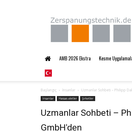
Zerspanungstechnik.
AMB 2026 Ekstra
Kesme Uygulamalar
Başlangıç
İnsanlar
Uzmanlar Sohbeti – Philipp D
İnsanlar
Hassas aletler
Şirketler
Uzmanlar Sohbeti – Phi
GmbH'den