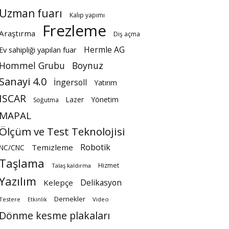
Uzman fuarı
Kalıp yapımı
Frezleme
Araştırma
Diş açma
Hermle AG
Ev sahipliği yapılan fuar
Hommel Grubu
Boynuz
Sanayi 4.0
İngersoll
Yatırım
ISCAR
Lazer
Yönetim
Soğutma
MAPAL
Ölçüm ve Test Teknolojisi
Robotik
Temizleme
NC/CNC
Taşlama
Hizmet
Talaş kaldırma
Yazılım
Delikasyon
Kelepçe
Dernekler
Testere
Video
Etkinlik
Dönme kesme plakaları