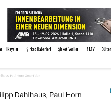
de
ı Hikayeleri
Şirket Haberleri
Şirket Verileri
ZT.TV
Bülte
ahlhaus, Paul Horn GmbH'den
lipp Dahlhaus, Paul Horn