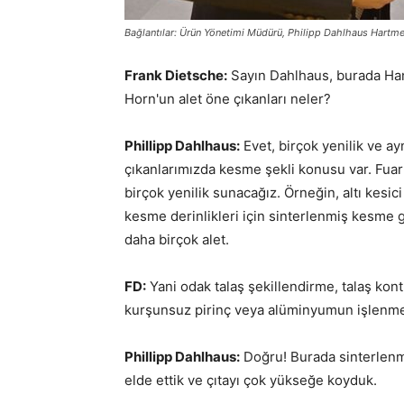
Bağlantılar: Ürün Yönetimi Müdürü, Philipp Dahlhaus Hartm
Frank Dietsche:
Sayın Dahlhaus, burada Han
Horn'un alet öne çıkanları neler?
Phillipp Dahlhaus:
Evet, birçok yenilik ve ay
çıkanlarımızda kesme şekli konusu var. Fua
birçok yenilik sunacağız. Örneğin, altı kesi
kesme derinlikleri için sinterlenmiş kesme 
daha birçok alet.
FD:
Yani odak talaş şekillendirme, talaş kont
kurşunsuz pirinç veya alüminyumun işlenme
Phillipp Dahlhaus:
Doğru! Burada sinterlenmi
elde ettik ve çıtayı çok yükseğe koyduk.