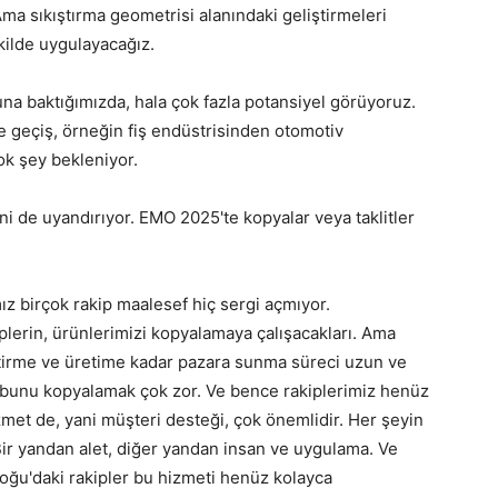
Ama sıkıştırma geometrisi alanındaki geliştirmeleri
kilde uygulayacağız.
a baktığımızda, hala çok fazla potansiyel görüyoruz.
e geçiş, örneğin fiş endüstrisinden otomotiv
ok şey bekleniyor.
ini de uyandırıyor. EMO 2025'te kopyalar veya taklitler
z birçok rakip maalesef hiç sergi açmıyor.
erin, ürünlerimizi kopyalamaya çalışacakları. Ama
ştirme ve üretime kadar pazara sunma süreci uzun ve
, bunu kopyalamak çok zor. Ve bence rakiplerimiz henüz
met de, yani müşteri desteği, çok önemlidir. Her şeyin
ir yandan alet, diğer yandan insan ve uygulama. Ve
oğu'daki rakipler bu hizmeti henüz kolayca