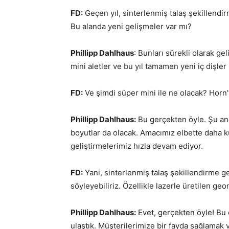
FD:
Geçen yıl, sinterlenmiş talaş şekillendirm
Bu alanda yeni gelişmeler var mı?
Phillipp Dahlhaus
: Bunları sürekli olarak gel
mini aletler ve bu yıl tamamen yeni iç dişler 
FD:
Ve şimdi süper mini ile ne olacak? Horn'
Phillipp Dahlhaus:
Bu gerçekten öyle. Şu and
boyutlar da olacak. Amacımız elbette daha k
geliştirmelerimiz hızla devam ediyor.
FD:
Yani, sinterlenmiş talaş şekillendirme g
söyleyebiliriz. Özellikle lazerle üretilen geo
Phillipp Dahlhaus:
Evet, gerçekten öyle! Bu ç
ulaştık. Müşterilerimize bir fayda sağlamak 