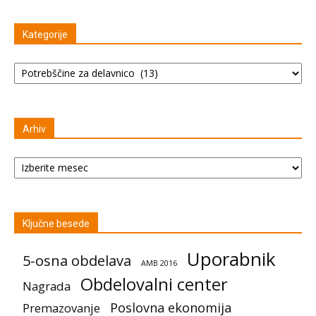
Kategorije
Kategorije
Arhiv
Arhiv
Ključne besede
Uporabnik
5-osna obdelava
AMB 2016
Obdelovalni center
Nagrada
Poslovna ekonomija
Premazovanje