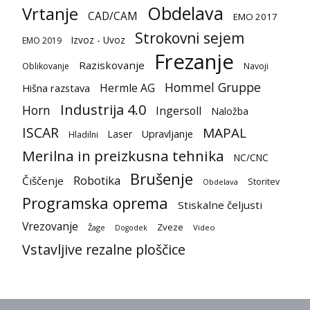
Obdelava
Vrtanje
CAD/CAM
EMO 2017
Strokovni sejem
Izvoz - Uvoz
EMO 2019
Frezanje
Raziskovanje
Oblikovanje
Navoji
Hommel Gruppe
Hermle AG
Hišna razstava
Industrija 4.0
Horn
Ingersoll
Naložba
ISCAR
MAPAL
Laser
Upravljanje
Hladilni
Merilna in preizkusna tehnika
NC/CNC
Brušenje
Robotika
Čiščenje
Storitev
Obdelava
Programska oprema
Stiskalne čeljusti
Vrezovanje
Zveze
Žage
Video
Dogodek
Vstavljive rezalne ploščice