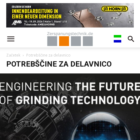
Začetek
Potrebščine za delavnico
POTREBŠČINE ZA DELAVNICO