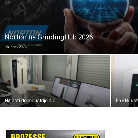
Norton na GrindingHub 2026
18. april 2026
Na poti do industrije 4.0
En klik us