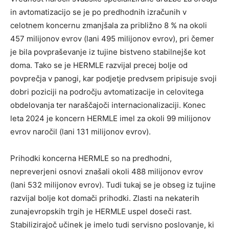
in avtomatizacijo se je po predhodnih izračunih v
celotnem koncernu zmanjšala za približno 8 % na okoli
457 milijonov evrov (lani 495 milijonov evrov), pri čemer
je bila povpraševanje iz tujine bistveno stabilnejše kot
doma. Tako se je HERMLE razvijal precej bolje od
povprečja v panogi, kar podjetje predvsem pripisuje svoji
dobri poziciji na področju avtomatizacije in celovitega
obdelovanja ter naraščajoči internacionalizaciji. Konec
leta 2024 je koncern HERMLE imel za okoli 99 milijonov
evrov naročil (lani 131 milijonov evrov).
Prihodki koncerna HERMLE so na predhodni,
nepreverjeni osnovi znašali okoli 488 milijonov evrov
(lani 532 milijonov evrov). Tudi tukaj se je obseg iz tujine
razvijal bolje kot domači prihodki. Zlasti na nekaterih
zunajevropskih trgih je HERMLE uspel doseči rast.
Stabilizirajoč učinek je imelo tudi servisno poslovanje, ki