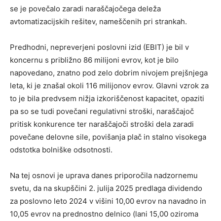
se je povečalo zaradi naraščajočega deleža
avtomatizacijskih rešitev, nameščenih pri strankah.
Predhodni, nepreverjeni poslovni izid (EBIT) je bil v
koncernu s približno 86 milijoni evrov, kot je bilo
napovedano, znatno pod zelo dobrim nivojem prejšnjega
leta, ki je znašal okoli 116 milijonov evrov. Glavni vzrok za
to je bila predvsem nižja izkoriščenost kapacitet, opaziti
pa so se tudi povečani regulativni stroški, naraščajoč
pritisk konkurence ter naraščajoči stroški dela zaradi
povečane delovne sile, povišanja plač in stalno visokega
odstotka bolniške odsotnosti.
Na tej osnovi je uprava danes priporočila nadzornemu
svetu, da na skupščini 2. julija 2025 predlaga dividendo
za poslovno leto 2024 v višini 10,00 evrov na navadno in
10,05 evrov na prednostno delnico (lani 15,00 oziroma