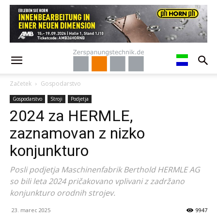
Začetek
Gospodarstvo
Gospodarstvo
Stroji
Podjetja
2024 za HERMLE,
zaznamovan z nizko
konjunkturo
Posli podjetja Maschinenfabrik Berthold HERMLE AG
so bili leta 2024 pričakovano vplivani z zadržano
konjunkturo orodnih strojev.
23. marec 2025
9947