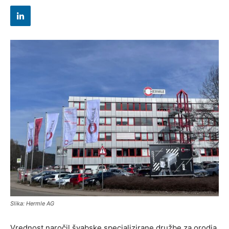
Slika: Hermle AG
Vrednost naročil švabske specializirane družbe za orodja