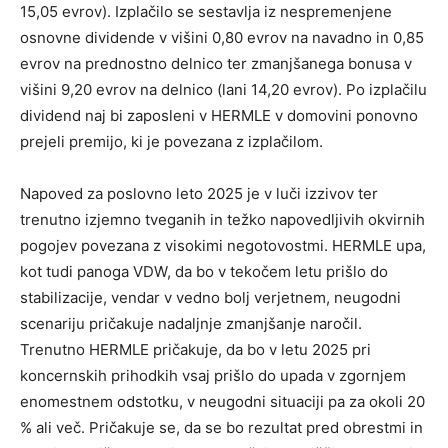
15,05 evrov). Izplačilo se sestavlja iz nespremenjene
osnovne dividende v višini 0,80 evrov na navadno in 0,85
evrov na prednostno delnico ter zmanjšanega bonusa v
višini 9,20 evrov na delnico (lani 14,20 evrov). Po izplačilu
dividend naj bi zaposleni v HERMLE v domovini ponovno
prejeli premijo, ki je povezana z izplačilom.
Napoved za poslovno leto 2025 je v luči izzivov ter
trenutno izjemno tveganih in težko napovedljivih okvirnih
pogojev povezana z visokimi negotovostmi. HERMLE upa,
kot tudi panoga VDW, da bo v tekočem letu prišlo do
stabilizacije, vendar v vedno bolj verjetnem, neugodni
scenariju pričakuje nadaljnje zmanjšanje naročil.
Trenutno HERMLE pričakuje, da bo v letu 2025 pri
koncernskih prihodkih vsaj prišlo do upada v zgornjem
enomestnem odstotku, v neugodni situaciji pa za okoli 20
% ali več. Pričakuje se, da se bo rezultat pred obrestmi in