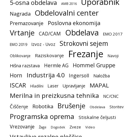
Uporabnik
5-osna obdelava
AMB 2016
Obdelovalni center
Nagrada
Poslovna ekonomija
Premazovanje
Obdelava
Vrtanje
CAD/CAM
EMO 2017
Strokovni sejem
Izvoz - Uvoz
EMO 2019
Frezanje
Raziskovanje
Oblikovanje
Navoji
Hommel Gruppe
Hermle AG
Hišna razstava
Industrija 4.0
Horn
Ingersoll
Naložba
ISCAR
MAPAL
Laser
Upravljanje
Hladilni
Merilna in preizkusna tehnika
NC/CNC
Brušenje
Robotika
Čiščenje
Storitev
Obdelava
Programska oprema
Stiskalne čeljusti
Vrezovanje
Zveze
Žage
Video
Dogodek
Vstavljive rezalne ploščice