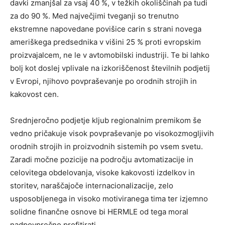
davki zmanjšal za vsaj 40 %, v težkih okoliščinah pa tudi
za do 90 %. Med največjimi tveganji so trenutno
ekstremne napovedane povišice carin s strani novega
ameriškega predsednika v višini 25 % proti evropskim
proizvajalcem, ne le v avtomobilski industriji. Te bi lahko
bolj kot doslej vplivale na izkoriščenost številnih podjetij
v Evropi, njihovo povpraševanje po orodnih strojih in
kakovost cen.
Srednjeročno podjetje kljub regionalnim premikom še
vedno pričakuje visok povpraševanje po visokozmogljivih
orodnih strojih in proizvodnih sistemih po vsem svetu.
Zaradi močne pozicije na področju avtomatizacije in
celovitega obdelovanja, visoke kakovosti izdelkov in
storitev, naraščajoče internacionalizacije, zelo
usposobljenega in visoko motiviranega tima ter izjemno
solidne finančne osnove bi HERMLE od tega moral
nadpovprečno profitirati.