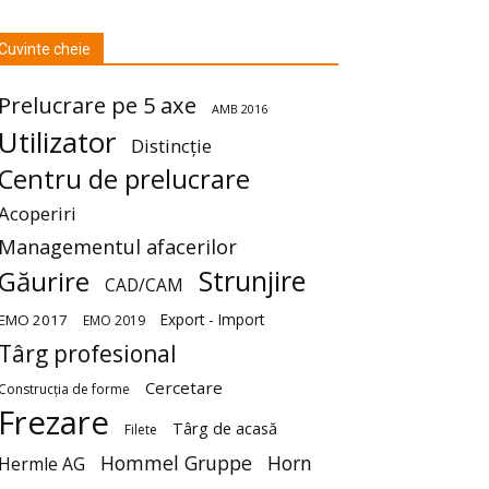
Cuvinte cheie
Prelucrare pe 5 axe
AMB 2016
Utilizator
Distincție
Centru de prelucrare
Acoperiri
Managementul afacerilor
Strunjire
Găurire
CAD/CAM
Export - Import
EMO 2017
EMO 2019
Târg profesional
Cercetare
Construcția de forme
Frezare
Târg de acasă
Filete
Hommel Gruppe
Horn
Hermle AG