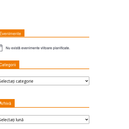
Evenimente
Nu există evenimente viitoare planificate.
tă
Categorii
tegorii
Arhivă
hivă