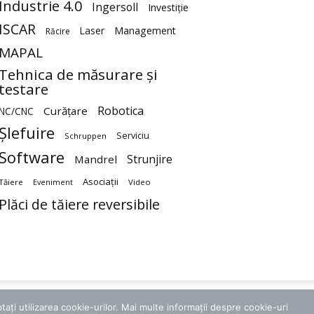
Industrie 4.0
Ingersoll
Investiție
ISCAR
Laser
Management
Răcire
MAPAL
Tehnica de măsurare și
testare
Robotica
Curățare
NC/CNC
Șlefuire
Serviciu
Schruppen
Software
Strunjire
Mandrel
Asociații
Tăiere
Video
Eveniment
Plăci de tăiere reversibile
ați utilizarea cookie-urilor. Mai multe informații despre cookie-uri