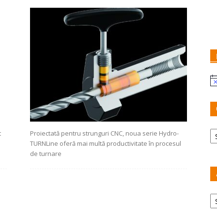
No
Ca
t
Proiectată pentru strunguri CNC, noua serie Hydro-
TURNLine oferă mai multă productivitate în procesul
de turnare
Ar