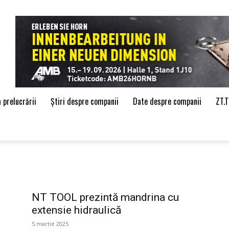
de
 prelucrării
Știri despre companii
Date despre companii
ZT.
NT TOOL prezintă mandrina cu
extensie hidraulică
5 martie 2025