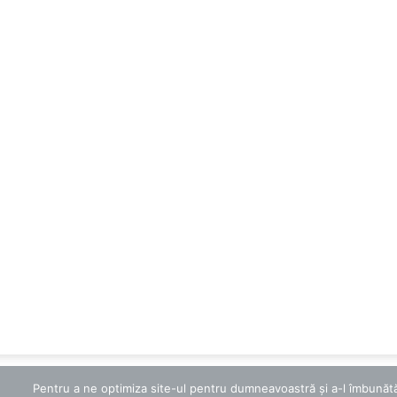
Pentru a ne optimiza site-ul pentru dumneavoastră și a-l îmbunătăți