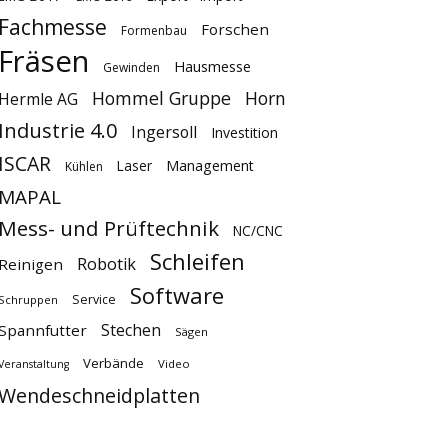
Fachmesse
Forschen
Formenbau
Fräsen
Hausmesse
Gewinden
Hommel Gruppe
Horn
Hermle AG
Industrie 4.0
Ingersoll
Investition
ISCAR
Laser
Management
Kühlen
MAPAL
Mess- und Prüftechnik
NC/CNC
Schleifen
Robotik
Reinigen
Software
Service
Schruppen
Stechen
Spannfutter
Sägen
Verbände
Video
Veranstaltung
Wendeschneidplatten