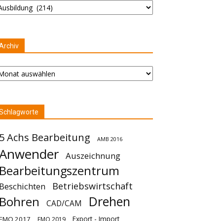
Archiv
chiv
Schlagworte
5 Achs Bearbeitung
AMB 2016
Anwender
Auszeichnung
Bearbeitungszentrum
Betriebswirtschaft
Beschichten
Drehen
Bohren
CAD/CAM
Export - Import
EMO 2017
EMO 2019