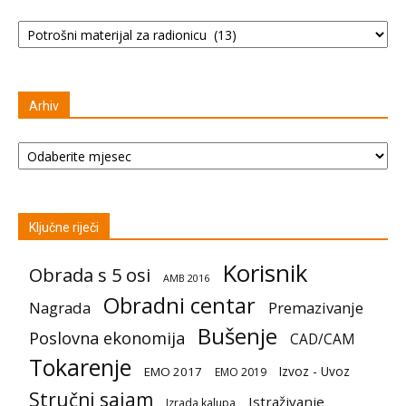
Kategorije
Arhiv
Arhiv
Ključne riječi
Korisnik
Obrada s 5 osi
AMB 2016
Obradni centar
Nagrada
Premazivanje
Bušenje
Poslovna ekonomija
CAD/CAM
Tokarenje
Izvoz - Uvoz
EMO 2017
EMO 2019
Stručni sajam
Istraživanje
Izrada kalupa