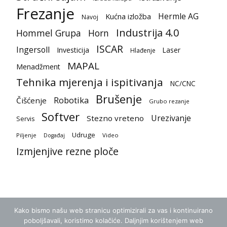
Frezanje
Hermle AG
Kućna izložba
Navoj
Industrija 4.0
Hommel Grupa
Horn
ISCAR
Ingersoll
Investicija
Laser
Hlađenje
MAPAL
Menadžment
Tehnika mjerenja i ispitivanja
NC/CNC
Brušenje
Robotika
Čišćenje
Grubo rezanje
Softver
Urezivanje
Stezno vreteno
Servis
Udruge
Piljenje
Video
Događaj
Izmjenjive rezne ploče
Kako bismo našu web stranicu optimizirali za vas i kontinuirano
poboljšavali, koristimo kolačiće. Daljnjim korištenjem web