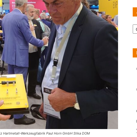
Ar
us iz Hartmetall-Werkzeugfabrik Paul Horn GmbH Slika DOM