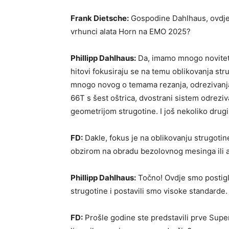
Frank Dietsche:
Gospodine Dahlhaus, ovdje i
vrhunci alata Horn na EMO 2025?
Phillipp Dahlhaus:
Da, imamo mnogo noviteta
hitovi fokusiraju se na temu oblikovanja st
mnogo novog o temama rezanja, odrezivanja i
66T s šest oštrica, dvostrani sistem odrez
geometrijom strugotine. I još nekoliko drugi
FD:
Dakle, fokus je na oblikovanju strugotine
obzirom na obradu bezolovnog mesinga ili a
Phillipp Dahlhaus:
Točno! Ovdje smo postigl
strugotine i postavili smo visoke standarde.
FD:
Prošle godine ste predstavili prve Supe