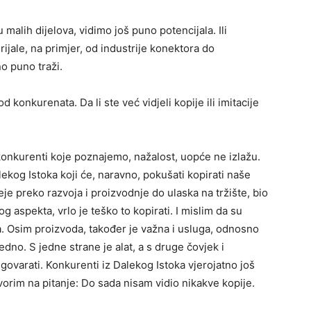
alih dijelova, vidimo još puno potencijala. Ili
jale, na primjer, od industrije konektora do
o puno traži.
 konkurenata. Da li ste već vidjeli kopije ili imitacije
nkurenti koje poznajemo, nažalost, uopće ne izlažu.
ekog Istoka koji će, naravno, pokušati kopirati naše
je preko razvoja i proizvodnje do ulaska na tržište, bio
 aspekta, vrlo je teško to kopirati. I mislim da su
a. Osim proizvoda, također je važna i usluga, odnosno
dno. S jedne strane je alat, a s druge čovjek i
govarati. Konkurenti iz Dalekog Istoka vjerojatno još
rim na pitanje: Do sada nisam vidio nikakve kopije.