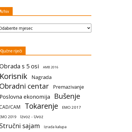
Arhiv
hiv
Ključne riječi
Obrada s 5 osi
AMB 2016
Korisnik
Nagrada
Obradni centar
Premazivanje
Bušenje
Poslovna ekonomija
Tokarenje
CAD/CAM
EMO 2017
Izvoz - Uvoz
EMO 2019
Stručni sajam
Izrada kalupa