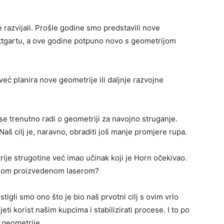
 razvijali. Prošle godine smo predstavili nove
ttgartu, a ove godine potpuno novo s geometrijom
već planira nove geometrije ili daljnje razvojne
se trenutno radi o geometriji za navojno struganje.
Naš cilj je, naravno, obraditi još manje promjere rupa.
rije strugotine već imao učinak koji je Horn očekivao.
rijom proizvedenom laserom?
tigli smo ono što je bio naš prvotni cilj s ovim vrlo
ti korist našim kupcima i stabilizirati procese. I to po
 geometrije.