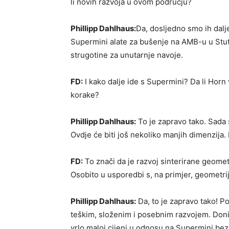
li novih razvoja u ovom području?
Phillipp Dahlhaus:
Da, dosljedno smo ih dalje
Supermini alate za bušenje na AMB-u u Stu
strugotine za unutarnje navoje.
FD:
I kako dalje ide s Supermini? Da li Horn 
korake?
Phillipp Dahlhaus:
To je zapravo tako. Sada 
Ovdje će biti još nekoliko manjih dimenzija. 
FD:
To znači da je razvoj sinterirane geomet
Osobito u usporedbi s, na primjer, geomet
Phillipp Dahlhaus:
Da, to je zapravo tako! Pos
teškim, složenim i posebnim razvojem. Donije
vrlo maloj cijeni u odnosu na Supermini bez