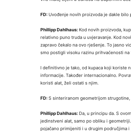
FD:
Uvođenje novih proizvoda je dakle bilo 
Phillipp Dahlhaus:
Kod novih proizvoda, kupc
relativno puno truda u uvjeravanje. Kod novih
zapravo čekalo na ovo rješenje. To jasno vi
smo postigli visoku razinu prihvaćenosti na t
I definitivno je tako, od kupaca koji koriste
informacije. Također internacionalno. Povra
koristi alat, želi ostati s njim.
FD:
S sinteriranom geometrijom strugotine, 
Phillipp Dahlhaus:
Da, u principu da. S ovo
jedinstveni alat, samo po obliku i geometrij
pojačano primijeniti i u drugim područjima i 