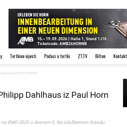
de
ry
Tvrtkine vijesti
Podaci o tvrtki
ZT.TV
Bilten
Kontakt
hlhaus iz Paul Horn GmbH
 Philipp Dahlhaus iz Paul Horn
na na EMO 2025 u dvorani 5. Na izložbenom štandu