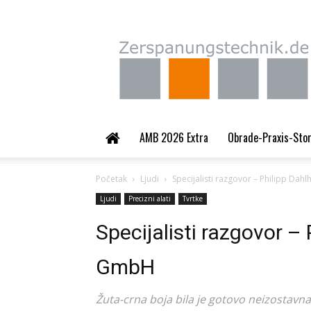
Zerspanungstechnik.
AMB 2026 Extra
Obrade-Praxis-Sto
Početak
Ljudi
Specijalisti razgovor – Philipp Da
Ljudi
Precizni alati
Tvrtke
Specijalisti razgovor –
GmbH
Žuta-crna boja bila je gotovo neizostav