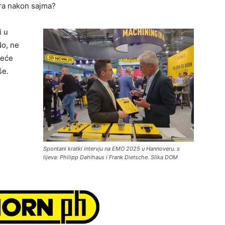
ira nakon sajma?
i u
No, ne
deće
še.
Spontani kratki intervju na EMO 2025 u Hannoveru. s
lijeva: Philipp Dahlhaus i Frank Dietsche. Slika DOM