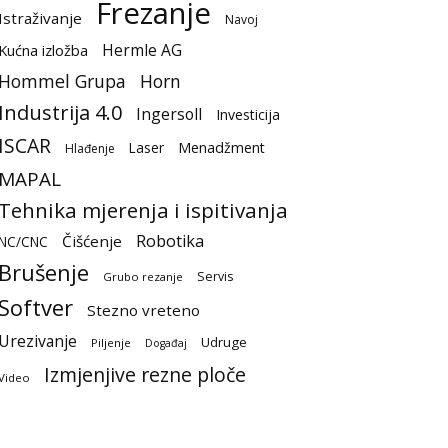
Frezanje
Istraživanje
Navoj
Hermle AG
Kućna izložba
Hommel Grupa
Horn
Industrija 4.0
Ingersoll
Investicija
ISCAR
Laser
Menadžment
Hlađenje
MAPAL
Tehnika mjerenja i ispitivanja
Robotika
Čišćenje
NC/CNC
Brušenje
Servis
Grubo rezanje
Softver
Stezno vreteno
Urezivanje
Udruge
Piljenje
Događaj
Izmjenjive rezne ploče
Video