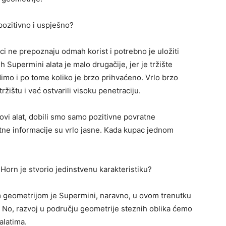
pozitivno i uspješno?
i ne prepoznaju odmah korist i potrebno je uložiti
 Supermini alata je malo drugačije, jer je tržište
dimo i po tome koliko je brzo prihvaćeno. Vrlo brzo
ržištu i već ostvarili visoku penetraciju.
 novi alat, dobili smo samo pozitivne povratne
tne informacije su vrlo jasne. Kada kupac jednom
Horn je stvorio jedinstvenu karakteristiku?
m geometrijom je Supermini, naravno, u ovom trenutku
i. No, razvoj u području geometrije steznih oblika ćemo
alatima.