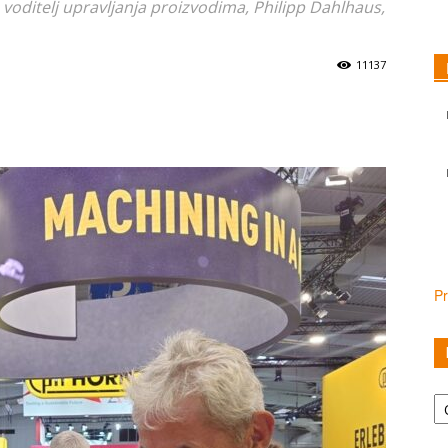
oditelj upravljanja proizvodima, Philipp Dahlhaus,
11137
Pr
Ka