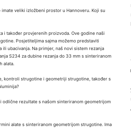
mate veliki izložbeni prostor u Hannoveru. Koji su
 i također provjerenih proizvoda. Ove godine naši
rugotine. Posjetiteljima sajma možemo predstaviti
li ubacivanja. Na primjer, naš novi sistem rezanja
ivanja S234 za dubine rezanja do 33 mm s sinteriranom
h alata.
, kontroli strugotine i geometriji strugotine, također s
luminija?
i odlične rezultate s našom sinteriranom geometrijom
rmini alate s sinteriranom geometrijom strugotine. Ima