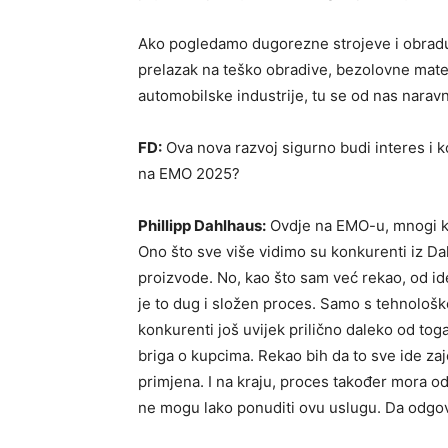
Ako pogledamo dugorezne strojeve i obradu m
prelazak na teško obradive, bezolovne materi
automobilske industrije, tu se od nas naravn
FD:
Ova nova razvoj sigurno budi interes i kod
na EMO 2025?
Phillipp Dahlhaus:
Ovdje na EMO-u, mnogi ko
Ono što sve više vidimo su konkurenti iz Dal
proizvode. No, kao što sam već rekao, od ide
je to dug i složen proces. Samo s tehnološkog
konkurenti još uvijek prilično daleko od tog
briga o kupcima. Rekao bih da to sve ide zaje
primjena. I na kraju, proces također mora od
ne mogu lako ponuditi ovu uslugu. Da odgovo