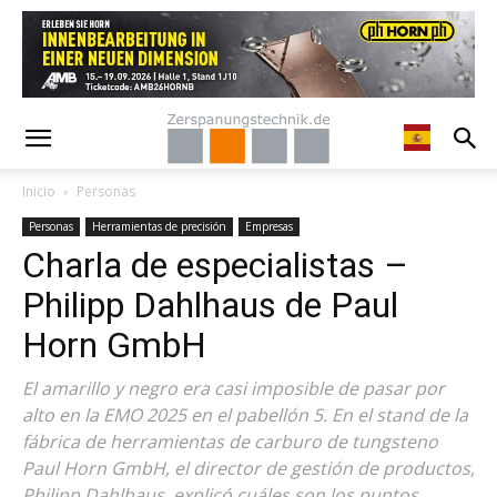
Inicio
Personas
Personas
Herramientas de precisión
Empresas
Charla de especialistas –
Philipp Dahlhaus de Paul
Horn GmbH
El amarillo y negro era casi imposible de pasar por
alto en la EMO 2025 en el pabellón 5. En el stand de la
fábrica de herramientas de carburo de tungsteno
Paul Horn GmbH, el director de gestión de productos,
Philipp Dahlhaus, explicó cuáles son los puntos