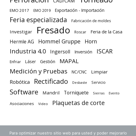
CAD/CAM
Exportación - Importación
EMO 2017
EMO 2019
Feria especializada
Fabricación de moldes
Fresado
Investigar
Feria de la Casa
Roscar
Hommel Gruppe
Horn
Hermle AG
Industria 4.0
ISCAR
Ingersoll
Inversión
MAPAL
Láser
Gestión
Enfriar
Medición y Pruebas
Limpiar
NC/CNC
Rectificado
Robótica
Servicio
Desbaste
Software
Torniquete
Mandril
Sierras
Evento
Plaquetas de corte
Asociaciones
Video
Para optimizar nuestro sitio web para usted y poder mejorarlo